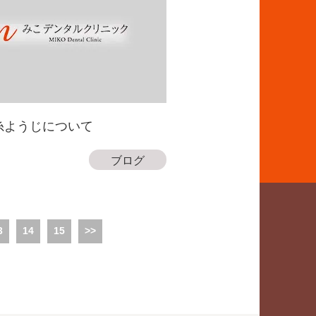
糸ようじについて
ブログ
3
14
15
>>