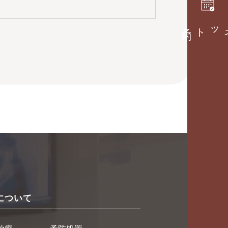
約
ネ
について